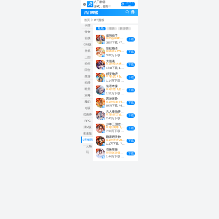
八门神器
立即下
游戏，你好！
载
全部
首页
BT游戏
卡牌
最热
最新
新游榜
传奇
最强猎手
仙侠
0.05折6480双倍代金
优惠劵
· 0元畅玩
下载
3857下载
475 MB
GM版
彩虹物语
挂机
0.05折1.5W免费版
0元畅玩
· 优惠劵
下载
3.82万下载
216 MB
三国
大战魂
动作
0.1折每天送2000
0元畅玩
· 优惠劵
下载
1748下载
1.2 GB
回合
精灵物语
0.1折皮卡丘送1296
0元畅玩
西游
下载
1.14万下载
825 MB
动漫
仙语奇缘
0.1折放飞自我
0元畅玩
· 优惠劵
唯美
下载
1.51万下载
988 MB
策略
西游冒险
0.1折每日6480双倍版
魔幻
下载
8479下载
449 MB
Q版
凡人修仙传：星海飞驰
0.1折官方正版
优惠券
下载
2.43万下载
4.50 MB
RPG
少年三国志：零
0.1折周年飞升版
满V版
下载
7.53万下载
838 MB
变速版
翻滚吧天神
0.1折天天2000代金
0元畅玩
下载
1.3万下载
7.50 MB
一元畅
召唤英雄
玩
0.05折双倍代金买断
优惠劵
· 0元畅玩
下载
1.44万下载
1.3 GB