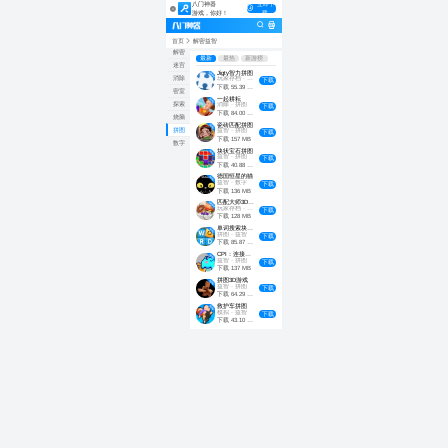
八门神器
立即下
游戏，你好！
载
全部
首页
解密益智
解密
最新
最热
新游榜
迷宫
Jigty智力拼图
消除
玩家存档
· 拼图
下载
下载
55.39 MB
密室
一起耕耘
探索
消除
· 拼图
下载
下载
84.00 MB
烧脑
瓷砖匹配拼图
拼图
益智
· 拼图
下载
下载
157 MB
数字
块状宝石拼图
益智
· 拼图
下载
下载
40.88 MB
德国恒星的猫
益智
· 数字
下载
下载
136 MB
匹配大师3D：整洁拼图
玩家存档
· 拼图
下载
下载
128 MB
单词搜索块拼图
拼图
· 益智
下载
下载
85.87 MB
CPI：连接拼图艺术图像
益智
· 拼图
下载
下载
137 MB
拼图3D游戏
益智
· 拼图
下载
下载
64.29 MB
救护车拼图
模拟
· 益智
下载
下载
43.10 MB