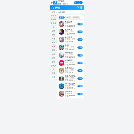
八门神器
立即下
游戏，你好！
载
全部
首页
精品单机
云存档
最新
最热
新游榜
变速版
单挑足球
角色扮
体育
下载
下载
102 MB
演
足球天才
动作
体育
· 休闲
下载
下载
555 MB
经营
梦幻滑雪
竞速
变速版
· 体育
下载
下载
89.50 MB
养成
头球2
策略
体育
· 塔防
下载
下载
141 MB
塔防
网球碰撞3D
休闲
体育
· 动作
下载
下载
167 MB
解密
FIFA足球
益智
体育
· 动作
下载
下载
180 MB
官方入
冬季运动会
驻
休闲
· 动作
下载
下载
81.70 MB
冒险
大出产足球队
体育
经营
· 体育
下载
下载
30.62 MB
NBA模拟器2
变速版
· 体育
下载
下载
90.08 MB
少女战地
角色扮演
· 变速版
下载
下载
148 MB