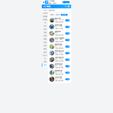
八门神器
立即下
游戏，你好！
载
全部
首页
精品单机
云存档
最新
最热
新游榜
变速版
跑车飞跃
角色扮
竞速
· 云存档
下载
下载
156 MB
演
足球大玩家
动作
体育
· 策略
下载
下载
1.3 GB
经营
绿茵传奇
竞速
体育
下载
下载
324 MB
养成
实况:王者集结
策略
卡牌
· 策略
下载
下载
427 MB
塔防
校园足球队
休闲
体育
· 动作
下载
下载
209 MB
解密
世界钓鱼之旅
益智
体育
· 经营
下载
下载
277 MB
官方入
公路飞驰汽车
驻
体育
· 竞速
下载
下载
141 MB
冒险
篮球竞技场
体育
动作
· 角色扮演
下载
下载
167 MB
超新星足球
体育
· 动作
下载
下载
121 MB
motoGP摩托冠军赛
体育
· 角色扮演
下载
下载
130 MB